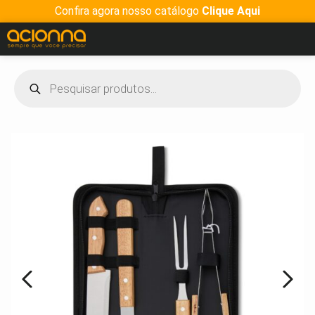
Confira agora nosso catálogo
Clique Aqui