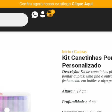
Confira agora nosso catálogo
Clique Aqui
0
Início
/
Canetas
Kit Canetinhas P
Personalizado
Descrição:
Kit de canetinhas p
pontas duplas: uma fina e outr
fechamento em botões e alça pa
Altura
:
17 cm
Profundidade
:
4 cm