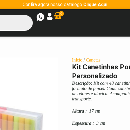
Confira agora nosso catálogo
Clique Aqui
0
Início
/
Canetas
Kit Canetinhas P
Personalizado
Descrição:
Kit com 48 canetinh
formato de pincel. Cada canetin
de odores e atóxica. Acompanha
transporte.
Altura
:
17 cm
Espessura
:
3 cm