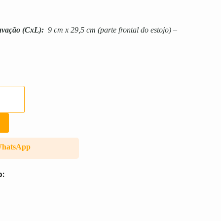
avação
(CxL):
9 cm x 29,5 cm (parte frontal do estojo) –
WhatsApp
o: