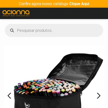
Confira agora nosso catálogo
Clique Aqui