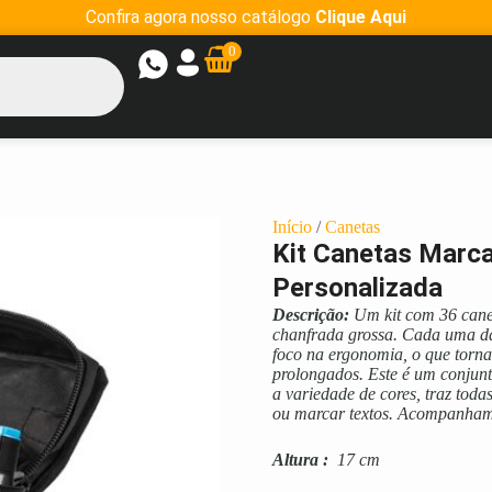
Confira agora nosso catálogo
Clique Aqui
0
Início
/
Canetas
Kit Canetas Marc
Personalizada
Descrição:
Um kit com 36 cane
chanfrada grossa. Cada uma das
foco na ergonomia, o que torn
prolongados. Este é um conjunt
a variedade de cores, traz todas
ou marcar textos. Acompanham b
Altura
:
17 cm