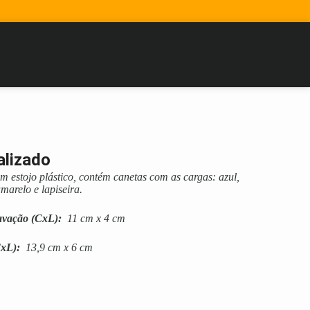
alizado
m estojo plástico, contém canetas com as cargas: azul,
marelo e lapiseira.
avação
(CxL):
11 cm x 4 cm
xL):
13,9 cm x 6 cm