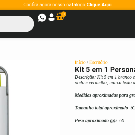
Confira agora nosso catálogo
Clique Aqui
0
Início
/
Escritório
Kit 5 em 1 Person
Descrição:
Kit 5 em 1 branco e
preto e vermelho; marca texto a
Medidas aproximadas para gr
Tamanho total aproximado
(C
Peso aproximado
(g):
60