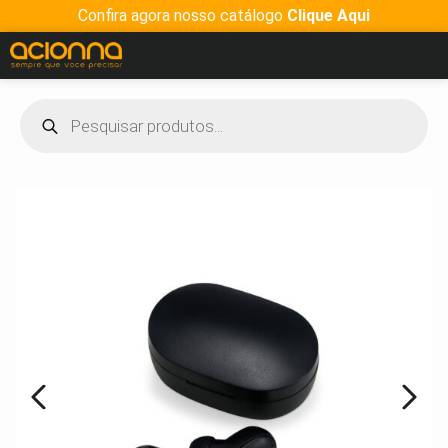
Confira agora nosso catálogo
Clique Aqui