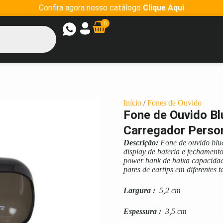
Confira agora nosso catálogo
Clique Aqui
0
Início
/
Fones de Ouvido
Fone de Ouvido B
Carregador Perso
Descrição:
Fone de ouvido blu
display de bateria e fechament
power bank de baixa capacidad
pares de eartips em diferentes
Largura
:
5,2 cm
Espessura
:
3,5 cm