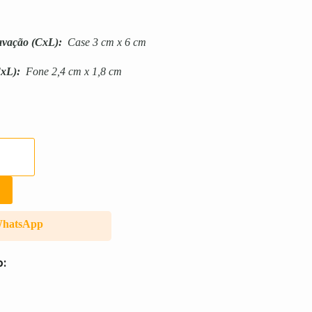
avação
(CxL):
Case 3 cm x 6 cm
xL):
Fone 2,4 cm x 1,8 cm
WhatsApp
o: