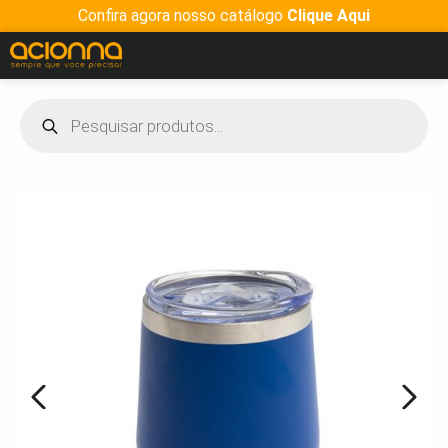
Confira agora nosso catálogo
Clique Aqui