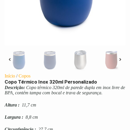
Início
/
Copos
Copo Térmico Inox 320ml Personalizado
Descrição:
Copo térmico 320ml de parede dupla em inox livre de
BPA, contém tampa com bocal e trava de segurança.
Altura
:
11,7 cm
Largura
:
8,8 cm
Circunferência
:
27,7 cm