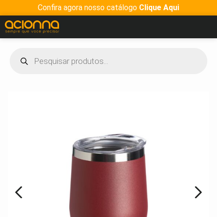
Confira agora nosso catálogo
Clique Aqui