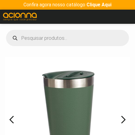
Confira agora nosso catálogo
Clique Aqui