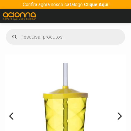
Confira agora nosso catálogo
Clique Aqui