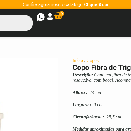
Confira agora nosso catálogo
Clique Aqui
0
Início
/
Copos
Copo Fibra de Tri
Descrição:
Copo em fibra de tr
rosqueável com bocal. Acompa
Altura
:
14 cm
Largura
:
9 cm
Circunferência
:
25,5 cm
Medidas aproximadas para gr