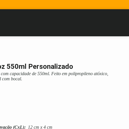
oz 550ml Personalizado
 com capacidade de 550ml. Feito em polipropileno atóxico,
l com bocal.
avação
(CxL):
12 cm x 4 cm