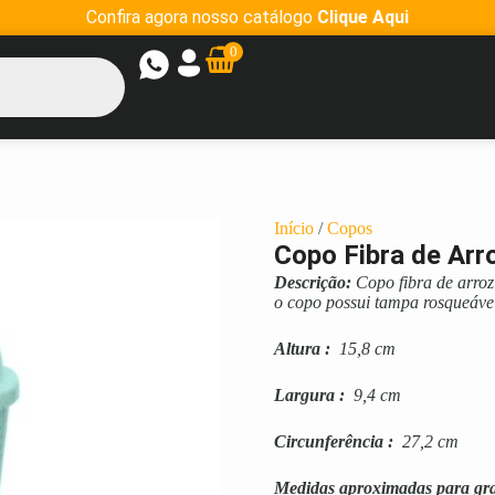
Confira agora nosso catálogo
Clique Aqui
0
Início
/
Copos
Copo Fibra de Arr
Descrição:
Copo fibra de arroz
o copo possui tampa rosqueáve
Altura
:
15,8 cm
Largura
:
9,4 cm
Circunferência
:
27,2 cm
Medidas aproximadas para gr