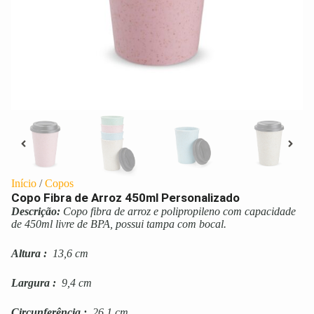
Início
/
Copos
Copo Fibra de Arroz 450ml Personalizado
Descrição:
Copo fibra de arroz e polipropileno com capacidade
de 450ml livre de BPA, possui tampa com bocal.
Altura
:
13,6 cm
Largura
:
9,4 cm
Circunferência
:
26,1 cm