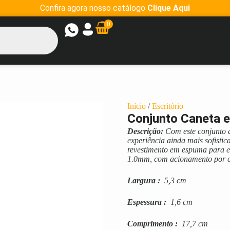
Confira agora nosso catálogo
Clique Aqui
0
Início
/
Escritório
Conjunto Caneta e
Descrição:
Com este conjunto d
experiência ainda mais sofisti
revestimento em espuma para evi
1.0mm, com acionamento por cli
Largura
:
5,3 cm
Espessura
:
1,6 cm
Comprimento
:
17,7 cm