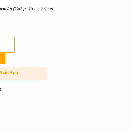
avação
(CxL):
16 cm x 4 cm
WhatsApp
o: