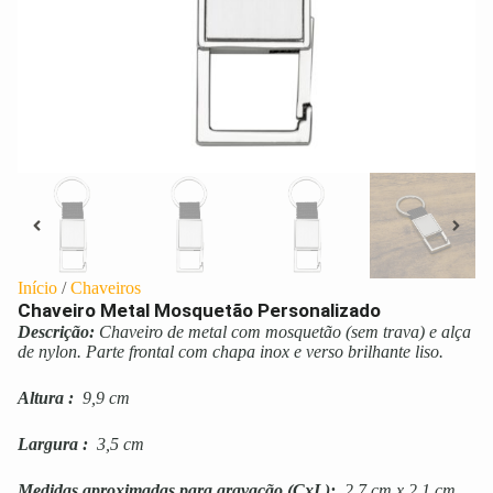
Início
/
Chaveiros
Chaveiro Metal Mosquetão Personalizado
Descrição:
Chaveiro de metal com mosquetão (sem trava) e alça
de nylon. Parte frontal com chapa inox e verso brilhante liso.
Altura
:
9,9 cm
Largura
:
3,5 cm
Medidas aproximadas para gravação
(CxL):
2,7 cm x 2,1 cm