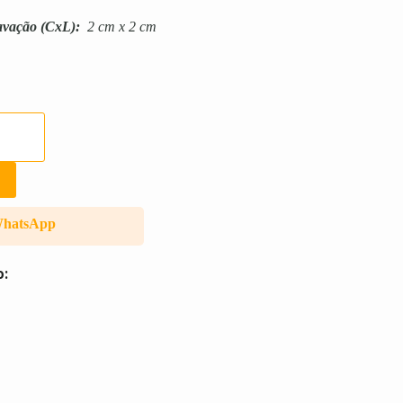
avação
(CxL):
2 cm x 2 cm
WhatsApp
o: