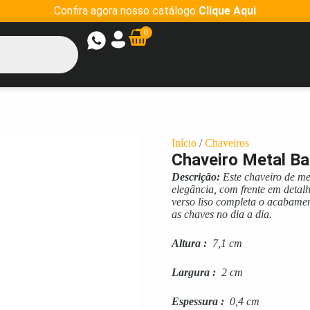
Confira agora nosso catálogo
Clique Aqui
0
Início
/
Chaveiros
Chaveiro Metal B
Descrição:
Este chaveiro de me
elegância, com frente em detal
verso liso completa o acabamen
as chaves no dia a dia.
Altura
:
7,1 cm
Largura
:
2 cm
Espessura
:
0,4 cm