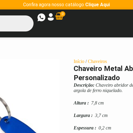
Confira agora nosso catálogo
Clique Aqui
0
Início
/
Chaveiros
Chaveiro Metal A
Personalizado
Descrição:
Chaveiro abridor d
argola de ferro niquelado.
Altura
:
7,8 cm
Largura
:
3,7 cm
Espessura
:
0,2 cm