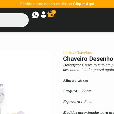
Confira agora nosso catálogo
Clique Aqui
0
Início
/
Chaveiros
Chaveiro Desenho
Descrição:
Chaveiro feito em p
desenho animado, possui agola
Altura
:
28 cm
Largura
:
22 cm
Espessura
:
8 cm
Medidas aproximadas para gr