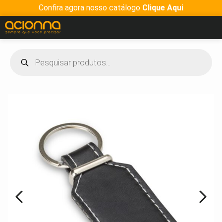
Confira agora nosso catálogo
Clique Aqui