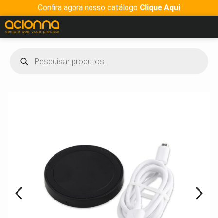
Confira agora nosso catálogo
Clique Aqui