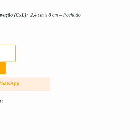
avação
(CxL):
2,4 cm x 8 cm – Fechado
WhatsApp
o: