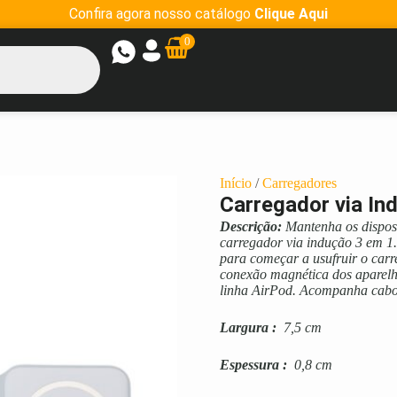
Confira agora nosso catálogo
Clique Aqui
0
Início
/
Carregadores
Carregador via In
Descrição:
Mantenha os disposi
carregador via indução 3 em 1
para começar a usufruir o carre
conexão magnética dos aparelho
linha AirPod. Acompanha cabo
Largura
:
7,5 cm
Espessura
:
0,8 cm