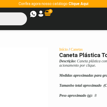
Confira agora nosso catálogo
Clique Aqui
0
Início
/
Canetas
Caneta Plástica T
Descrição:
Caneta plástica com
acionamento por clique.
Medidas aproximadas para gr
Tamanho total aproximado
(C
Peso aproximado
(g):
8