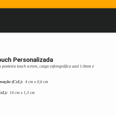
ouch Personalizada
 ponteira touch screen, carga esferográfica azul 1.0mm e
avação
(CxL):
4 cm x 0,6 cm
xL):
14 cm x 1,3 cm