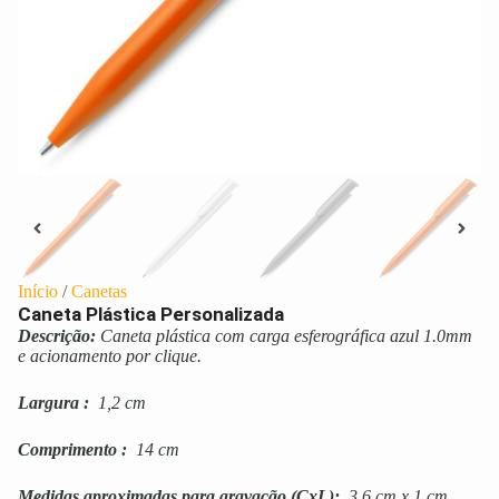
Início
/
Canetas
Caneta Plástica Personalizada
Descrição:
Caneta plástica com carga esferográfica azul 1.0mm
e acionamento por clique.
Largura
:
1,2 cm
Comprimento
:
14 cm
Medidas aproximadas para gravação
(CxL):
3,6 cm x 1 cm