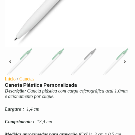
Início
/
Canetas
Caneta Plástica Personalizada
Descrição:
Caneta plástica com carga esferográfica azul 1.0mm
e acionamento por clique.
Largura
:
1,4 cm
Comprimento
:
13,4 cm
Medidas aproximadas para gravação
(CxL):
3 cm x 0,5 cm