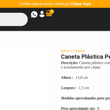
Confira agora nosso catálogo
Clique Aqui
0
Início
/
Canetas
Caneta Plástica P
Descrição:
Caneta plástica co
e acionamento por clique.
Altura
:
13,8 cm
Largura
:
1,5 cm
Medidas aproximadas para gr
Peso aproximado
(g):
8