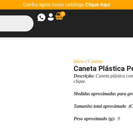
Confira agora nosso catálogo
Clique Aqui
0
Início
/
Canetas
Caneta Plástica P
Descrição:
Caneta plástica co
clique.
Medidas aproximadas para gr
Tamanho total aproximado
(C
Peso aproximado
(g):
9