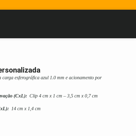
ersonalizada
m carga esferográfica azul 1.0 mm e acionamento por
avação
(CxL):
Clip 4 cm x 1 cm – 3,5 cm x 0,7 cm
xL):
14 cm x 1,4 cm