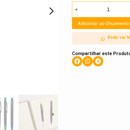
Adicionar ao Orçamento
Pedir via 
Compartilhar este Produt