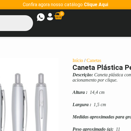
Confira agora nosso catálogo
Clique Aqui
0
Início
/
Canetas
Caneta Plástica P
Descrição:
Caneta plástica co
acionamento por clique.
Altura
:
14,4 cm
Largura
:
1,5 cm
Medidas aproximadas para gr
Peso aproximado
(g):
11