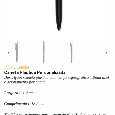
Início
/
Canetas
Caneta Plástica Personalizada
Descrição:
Caneta plástica com carga esferográfica 1.0mm azul
e acionamento por clique.
Largura
:
1,4 cm
Comprimento
:
13,5 cm
Medidas aproximadas para gravação
(CxL):
4,3 cm x 0,7 cm