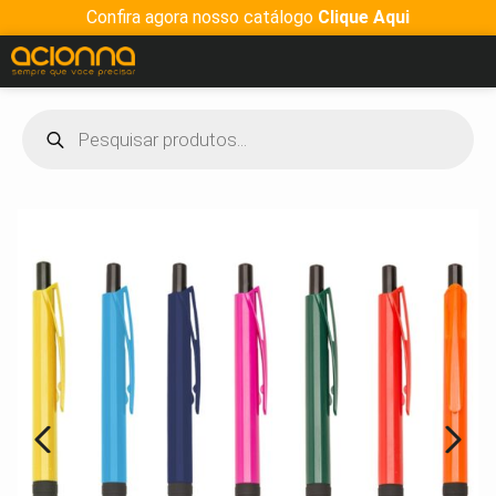
Confira agora nosso catálogo
Clique Aqui