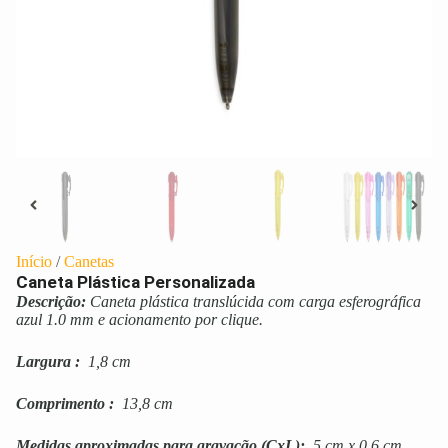
Início
/
Canetas
Caneta Plástica Personalizada
Descrição:
Caneta plástica translúcida com carga esferográfica
azul 1.0 mm e acionamento por clique.
Largura
:
1,8 cm
Comprimento
:
13,8 cm
Medidas aproximadas para gravação
(CxL):
5 cm x 0,6 cm