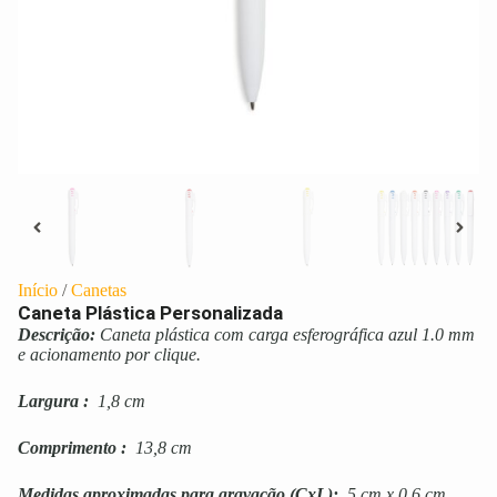
Início
/
Canetas
Caneta Plástica Personalizada
Descrição:
Caneta plástica com carga esferográfica azul 1.0 mm
e acionamento por clique.
Largura
:
1,8 cm
Comprimento
:
13,8 cm
Medidas aproximadas para gravação
(CxL):
5 cm x 0,6 cm