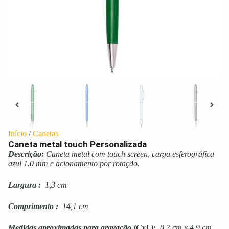
Início
/
Canetas
Caneta metal touch Personalizada
Descrição:
Caneta metal com touch screen, carga esferográfica
azul 1.0 mm e acionamento por rotação.
Largura
:
1,3 cm
Comprimento
:
14,1 cm
Medidas aproximadas para gravação
(CxL):
0,7 cm x 4,9 cm