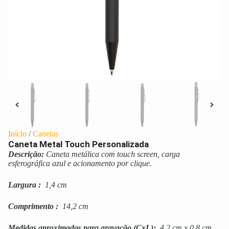
Início
/
Canetas
Caneta Metal Touch Personalizada
Descrição:
Caneta metálica com touch screen, carga
esferográfica azul e acionamento por clique.
Largura
:
1,4 cm
Comprimento
:
14,2 cm
Medidas aproximadas para gravação
(CxL):
4,2 cm x 0,8 cm