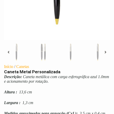
Início
/
Canetas
Caneta Metal Personalizada
Descrição:
Caneta metálica com carga esferográfica azul 1.0mm
e acionamento por rotação.
Altura
:
13,6 cm
Largura
:
1,3 cm
Medidas aproximadas para gravação
(CxL):
3,5 cm x 0,4 cm