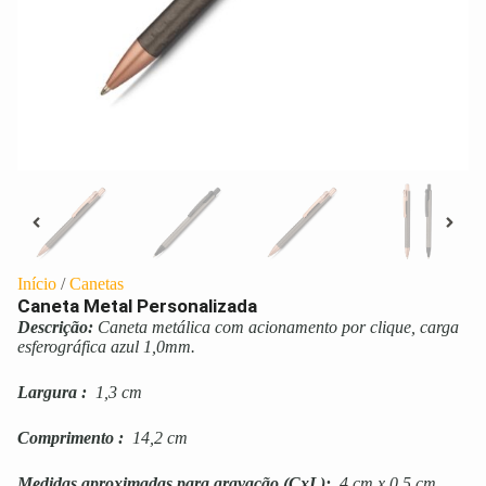
Início
/
Canetas
Caneta Metal Personalizada
Descrição:
Caneta metálica com acionamento por clique, carga
esferográfica azul 1,0mm.
Largura
:
1,3 cm
Comprimento
:
14,2 cm
Medidas aproximadas para gravação
(CxL):
4 cm x 0,5 cm