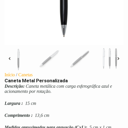
Início
/
Canetas
Caneta Metal Personalizada
Descrição:
Caneta metálica com carga esferográfica azul e
acionamento por rotação.
Largura
:
15 cm
Comprimento
:
13,6 cm
Medidas aproximadas para gravação
(CxL):
5 cm x 1 cm