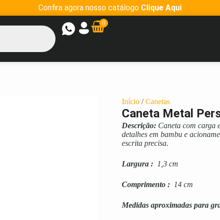
Confira agora nosso catálogo
Clique Aqui
0
Início
/
Canetas
Caneta Metal Per
Descrição:
Caneta com carga e
detalhes em bambu e acionamen
escrita precisa.
Largura
:
1,3 cm
Comprimento
:
14 cm
Medidas aproximadas para gr