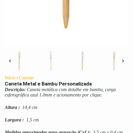
Início
/
Canetas
Caneta Metal e Bambu Personalizada
Descrição:
Caneta metálica com detalhe em bambu, carga
esferográfica azul 1.0mm e acionamento por clique.
Altura
:
14,4 cm
Largura
:
1,5 cm
Medidas aproximadas para gravação
(CxL):
3,5 cm x 0,4 cm