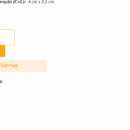
avação
(CxL):
4 cm x 0,5 cm
WhatsApp
o: