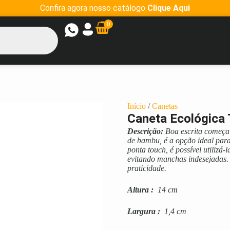
Confira agora nosso catálogo
Clique Aqui
0
Início
/
Canetas
Caneta Ecológica 
Descrição:
Boa escrita começa
de bambu, é a opção ideal para
ponta touch, é possível utilizá-
evitando manchas indesejadas. 
praticidade.
Altura
:
14 cm
Largura
:
1,4 cm