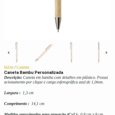
Início
/
Canetas
Caneta Bambu Personalizada
Descrição:
Caneta em bambu com detalhes em plástico. Possui
acionamento por clique e carga esferográfica azul de 1,0mm.
Largura
:
1,3 cm
Comprimento
:
14,1 cm
Medidas aproximadas para gravação
(CxL):
0,8 cm x 9 cm