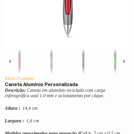
Início
/
Canetas
Caneta Alumínio Personalizada
Descrição:
Caneta em alumínio reciclado com carga
esferográfica azul 1.0 mm e acionamento por clique.
Altura
:
14,4 cm
Largura
:
1,6 cm
Medidas aproximadas para gravação
(CxL):
7 cm x 0,5 cm