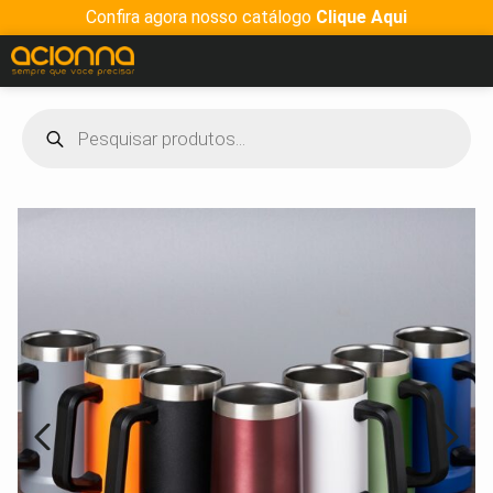
Confira agora nosso catálogo
Clique Aqui