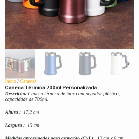
Início
/
Canecas
Caneca Térmica 700ml Personalizada
Descrição:
Caneca térmica de inox com pegador plástico,
capacidade de 700ml.
Altura
:
17,2 cm
Largura
:
15 cm
Medidas aproximadas para gravação
(CxL):
12 cm x 8 cm