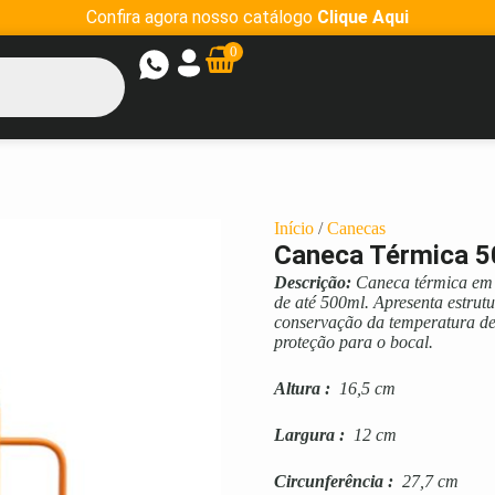
Confira agora nosso catálogo
Clique Aqui
0
Início
/
Canecas
Caneca Térmica 5
Descrição:
Caneca térmica em i
de até 500ml. Apresenta estrut
conservação da temperatura de
proteção para o bocal.
Altura
:
16,5 cm
Largura
:
12 cm
Circunferência
:
27,7 cm