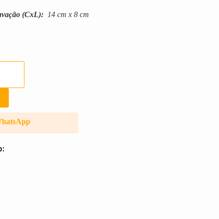
avação
(CxL):
14 cm x 8 cm
WhatsApp
o: