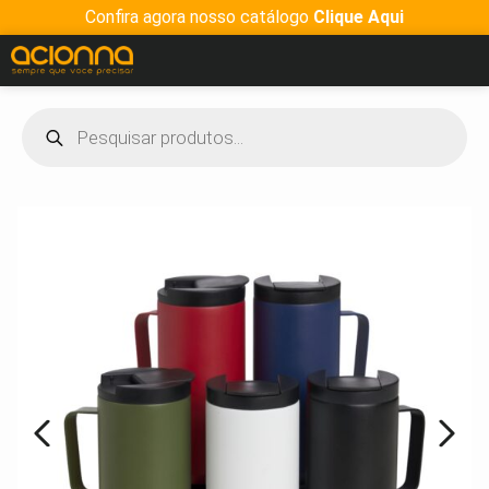
Confira agora nosso catálogo
Clique Aqui