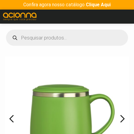
Confira agora nosso catálogo
Clique Aqui