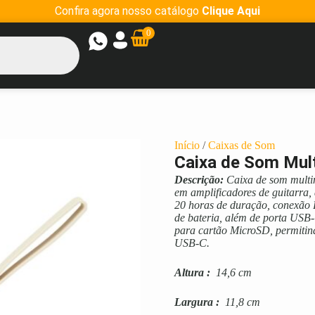
Confira agora nosso catálogo
Clique Aqui
0
Início
/
Caixas de Som
Caixa de Som Mult
Descrição:
Caixa de som multim
em amplificadores de guitarra,
20 horas de duração, conexão B
de bateria, além de porta USB
para cartão MicroSD, permiti
USB-C.
Altura
:
14,6 cm
Largura
:
11,8 cm