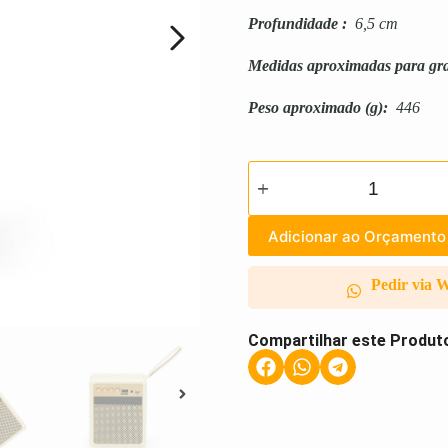
Profundidade
:
6,5 cm
Medidas aproximadas para gr
Peso aproximado
(g):
446
Adicionar ao Orçamento
Pedir via 
Compartilhar este Produt