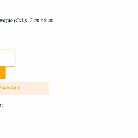
avação
(CxL):
7 cm x 9 cm
WhatsApp
o: