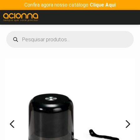
Confira agora nosso catálogo
Clique Aqui