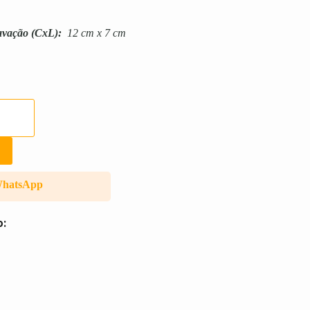
avação
(CxL):
12 cm x 7 cm
WhatsApp
o: