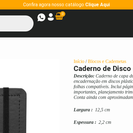
Confira agora nosso catálogo
Clique Aqui
0
Início
/
Blocos e Cadernetas
Caderno de Disco 
Descrição:
Caderno de capa du
encadernação em discos plástic
folhas compatíveis. Inclui pág
importantes, planejamento trim
Conta ainda com aproximadame
Largura
:
12,5 cm
Espessura
:
2,2 cm